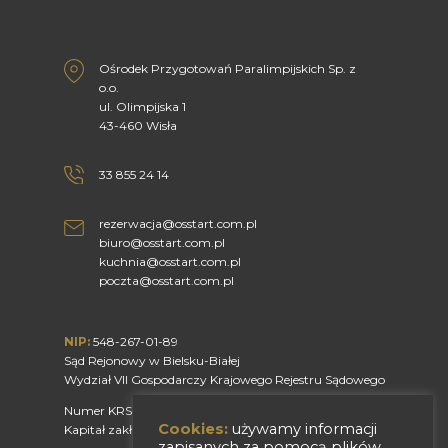
Ośrodek Przygotowań Paralimpijskich Sp. z
o.o.
ul. Olimpijska 1
43-460 Wisła
33 855 24 14
rezerwacja@osstart.com.pl
biuro@osstart.com.pl
kuchnia@osstart.com.pl
poczta@osstart.com.pl
NIP:
548-267-01-89
Sąd Rejonowy w Bielsku-Białej
Wydział VII Gospodarczy Krajowego Rejestru Sądowego
Numer KRS 0000568997
Cookies:
używamy informacji
Kapitał zakładowy 50 000,00 PLN w całości wpłacony
zapisanych za pomocą plików