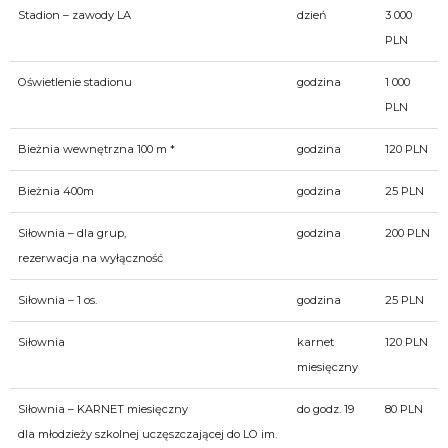
Stadion – zawody LA
dzień
3 000
PLN
Oświetlenie stadionu
godzina
1 000
PLN
Bieżnia wewnętrzna 100 m *
godzina
120 PLN
Bieżnia 400m
godzina
25 PLN
Siłownia – dla grup,
godzina
200 PLN
rezerwacja na wyłączność
Siłownia – 1 os.
godzina
25 PLN
Siłownia
karnet
120 PLN
miesięczny
Siłownia – KARNET miesięczny
do godz. 19
80 PLN
dla młodzieży szkolnej uczęszczającej do LO im.