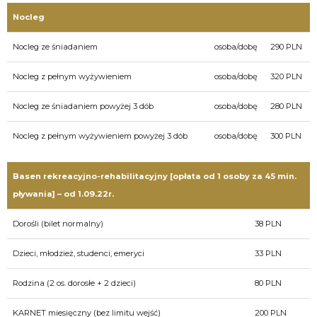
Nocleg
Nocleg ze śniadaniem
osoba/dobę
290 PLN
Nocleg z pełnym wyżywieniem
osoba/dobę
320 PLN
Nocleg ze śniadaniem powyżej 3 dób
osoba/dobę
280 PLN
Nocleg z pełnym wyżywieniem powyżej 3 dób
osoba/dobę
300 PLN
Basen rekreacyjno-rehabilitacyjny [opłata od 1 osoby za 45 min.
pływania] – od 1.09.22r.
Dorośli (bilet normalny)
38 PLN
Dzieci, młodzież, studenci, emeryci
33 PLN
Rodzina (2 os. dorosłe + 2 dzieci)
80 PLN
KARNET miesięczny (bez limitu wejść)
200 PLN