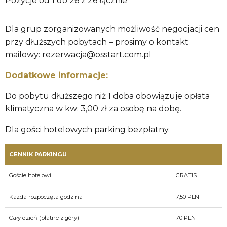
Pozycje od 1 do 26 z 26 łącznie
Dla grup zorganizowanych możliwość negocjacji cen
przy dłuższych pobytach – prosimy o kontakt
mailowy: rezerwacja@osstart.com.pl
Dodatkowe informacje:
Do pobytu dłuższego niż 1 doba obowiązuje opłata
klimatyczna w kw: 3,00 zł za osobę na dobę.
Dla gości hotelowych parking bezpłatny.
CENNIK PARKINGU
Goście hotelowi
GRATIS
Każda rozpoczęta godzina
7,50 PLN
Cały dzień (płatne z góry)
70 PLN