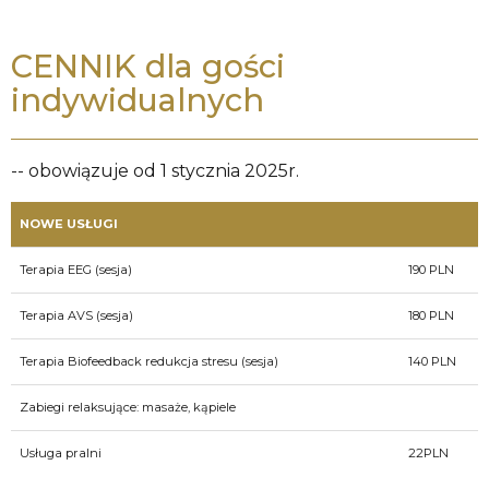
CENNIK dla gości
indywidualnych
-- obowiązuje od 1 stycznia 2025r.
NOWE USŁUGI
Terapia EEG (sesja)
190 PLN
Terapia AVS (sesja)
180 PLN
Terapia Biofeedback redukcja stresu (sesja)
140 PLN
Zabiegi relaksujące: masaże, kąpiele
Usługa pralni
22PLN