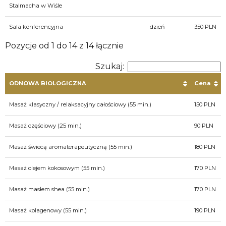
Stalmacha w Wiśle
Sala konferencyjna
dzień
350 PLN
Pozycje od 1 do 14 z 14 łącznie
Szukaj:
ODNOWA BIOLOGICZNA
Cena
Masaż klasyczny / relaksacyjny całościowy (55 min.)
150 PLN
Masaż częściowy (25 min.)
90 PLN
Masaż świecą aromaterapeutyczną (55 min.)
180 PLN
Masaż olejem kokosowym (55 min.)
170 PLN
Masaż masłem shea (55 min.)
170 PLN
Masaż kolagenowy (55 min.)
190 PLN