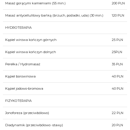
Masaż gorącymi kamieniami (55 min.)
200 PLN
Masaż antycellulitowy bańką (brzuch, pośladki, uda) (30 min.)
120 PLN
HYDROTERAPIA
Kąpiel wirowa kończyn górnych
25 PLN
Kąpiel wirowa kończyn dolnych
25PLN
Perełka / Hydromasaż
35 PLN
Kąpiel borowinowa
40 PLN
Kąpiel jodowo-bromowa
40 PLN
FIZYKOTERAPIA
Jonoforeza (przeciwbólowo)
22 PLN
Diadynamik (przeciwbólowo -stawy)
20 PLN