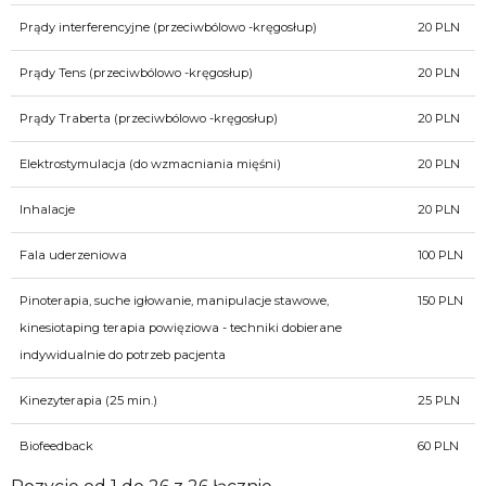
Prądy interferencyjne (przeciwbólowo -kręgosłup)
20 PLN
Prądy Tens (przeciwbólowo -kręgosłup)
20 PLN
Prądy Traberta (przeciwbólowo -kręgosłup)
20 PLN
Elektrostymulacja (do wzmacniania mięśni)
20 PLN
Inhalacje
20 PLN
Fala uderzeniowa
100 PLN
Pinoterapia, suche igłowanie, manipulacje stawowe,
150 PLN
kinesiotaping terapia powięziowa - techniki dobierane
indywidualnie do potrzeb pacjenta
Kinezyterapia (25 min.)
25 PLN
Biofeedback
60 PLN